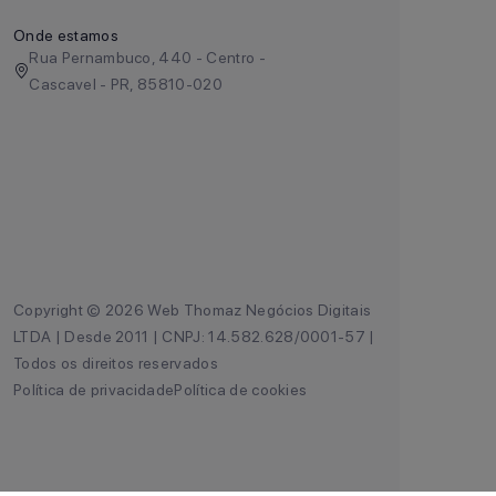
Onde estamos
Rua Pernambuco, 440 - Centro -
Cascavel - PR, 85810-020
Copyright © 2026 Web Thomaz Negócios Digitais
LTDA | Desde 2011 | CNPJ: 14.582.628/0001-57 |
Todos os direitos reservados
Política de privacidade
Política de cookies