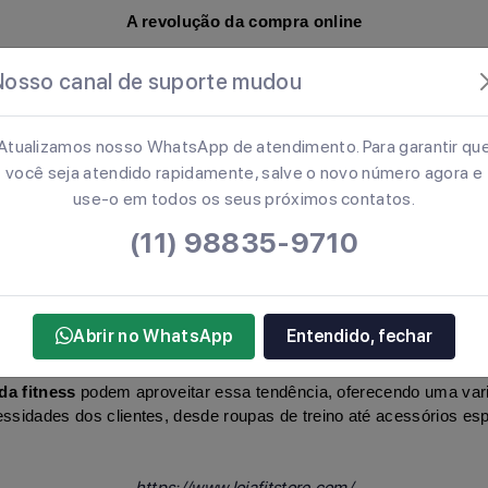
A revolução da compra online
Nosso canal de suporte mudou
e uma transformação fundamental na forma como as pessoas compr
ness. Hoje em dia, os consumidores preferem fazer compras onlin
gama de produtos, comparar preços e escolher exatamente o que 
Atualizamos nosso WhatsApp de atendimento. Para garantir qu
casa. Isso torna as lojas virtuais uma opção irresistível para muitos
você seja atendido rapidamente, salve o novo número agora e
 como trânsito, horários restritos e o estresse de compras física
use-o em todos os seus próximos contatos.
(11) 98835-9710
O potencial das lojas virtuais de moda fitness
itness cresceu bastante nos últimos anos, à medida que as pess
Abrir no WhatsApp
Entendido, fechar
a mais saudável. A demanda por roupas que ofereçam conforto, esti
da fitness
 podem aproveitar essa tendência, oferecendo uma vari
sidades dos clientes, desde roupas de treino até acessórios esp
https://www.lojafitstore.com/