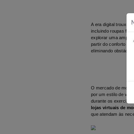
A era digital troux
incluindo roupas fit
explorar uma ampla 
partir do conforto de 
eliminando obstáculos
O mercado de moda f
por um estilo de vid
lojas virtuais de mo
que atendam às neces