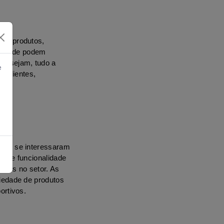
am produtos, 
e, onde podem 
desejam, tudo a 
e
 clientes, 
s.
oas se interessaram 
lo e funcionalidade 
durante os exercícios aumentou, criando uma oportunidade irresistível para os empresários no setor. As 
edade de produtos 
ortivos.