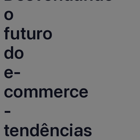
o
futuro
do
e-
commerce
-
tendências