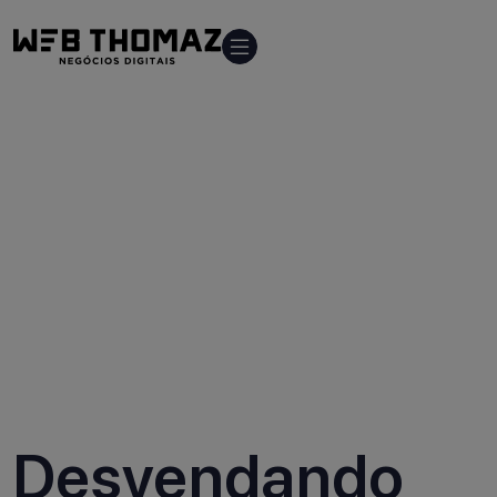
Home
Blog
Desvendando
o futuro do e-
commerce -
tendências e
inovações
Desvendando