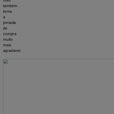
mas 
também 
torna 
a 
jornada 
de 
compra 
muito 
mais 
agradável.